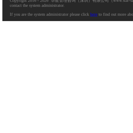
Copyright 2016 - 2026 华星管理咨询（深圳）有限公司（www.star-sz.c
contact the system administrator.
If you are the system administrator please click
here
to find out more abou