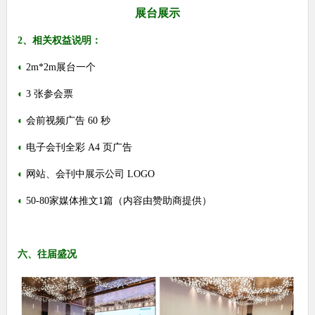
展台展示
2、相关权益说明：
◐
2m*2m展台一个
◐
3 张参会票
◐
会前视频广告
60
秒
◐
电子会刊全彩
A4
页广告
◐
网站、会刊中展示公司
LOGO
◐
50-80家媒体推文
1
篇（内容由赞助商提供）
六、往届盛况