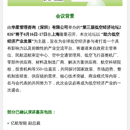
会议背景
由
华星管理咨询（深圳）有限公司
举办的
“第三届低空经济论坛
2
026
”将于
4
月
16
日
-17
日
在
上海
隆重召开。本次论坛以
“助力低空
经济产业发展”
为主题，旨在为全球低空经济参与者打造一个具
有影响力以及前瞻性的产业交流平台。将邀请来自政府主管单
位、民航适航审定中心、空中交通管理局、低空飞行器整机厂、
零部件供应商、材料及制造厂商、解决方案供应商、航空科研院
校，投资机构等
350+
位嘉宾，共同探讨国家政策、市场趋势、整
机制造研发、供应链的需求、核心技术突破、商业模式等内容，
在与会代表的共同努力下，此次会议必将成为低空经济产业的一
次盛会。
部分已确认演讲嘉宾包括：
◐
亿航智能 副总裁