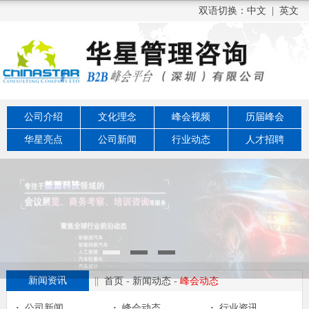
双语切换：
中文
|
英文
公司介绍
文化理念
峰会视频
历届峰会
华星亮点
公司新闻
行业动态
人才招聘
新闻资讯
||
首页
-
新闻动态
-
峰会动态
·
公司新闻
·
峰会动态
·
行业资讯