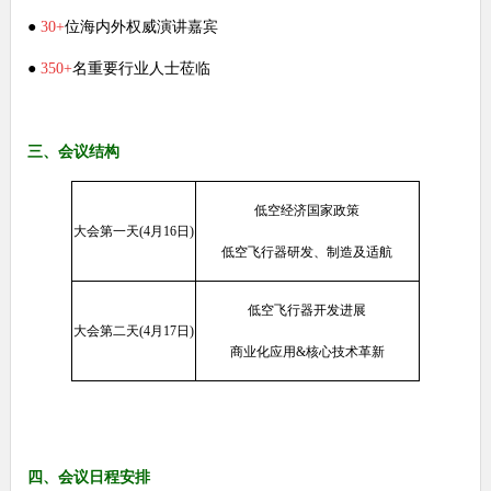
●
30+
位海内外权威演讲嘉宾
●
350+
名重要行业人士莅临
三、会议结构
低空经济国家政策
大会第一天
(4
月
16
日
)
低空飞行器研发、制造及适航
低空飞行器开发进展
大会第二天
(4
月
17
日
)
商业化应用
&
核心技术革新
四、会议日程安排