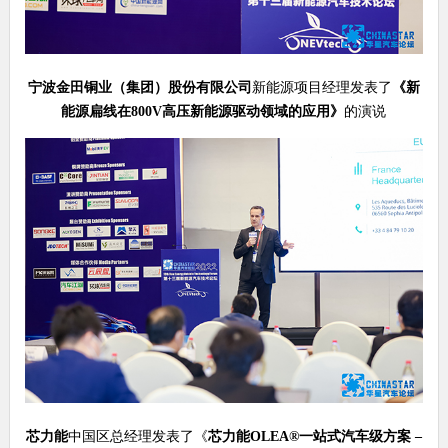
宁波金田铜业（集团）股份有限公司
新能源项目经理发表了
《
新
能源扁线在
800V
高压新能源驱动领域的应用
》
的演说
芯力能
中国区总经理发表了《
芯力能
OLEA®
一站式汽车级方案 –