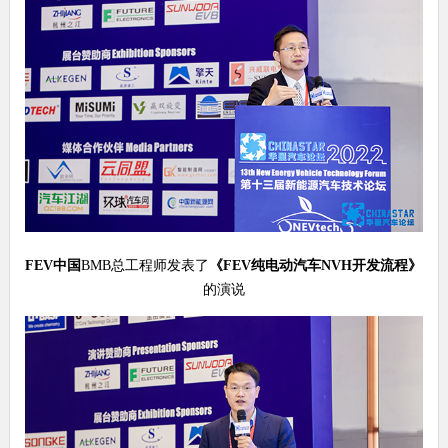
FEV
中国
BMB总工程师发表了
《
FEV
纯电动汽车
NVH
开发流程
》
的演说