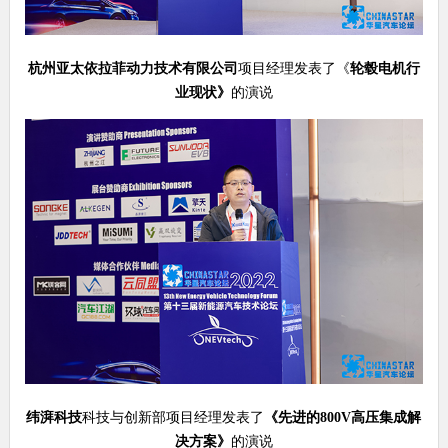
杭州亚太依拉菲动力技术有限公司
项目经理发表了《
轮毂电机行
业现状
》
的演说
纬湃科技
科技与创新部项目经理发表了
《
先进的
800V
高压集成解
决方案
》
的演说