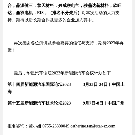
合，晶源健三，擎天材料，兴威联电气，骏鼎达新材料，欣旺
达，赢双电机，EIS，（排名不分先后）
对本次活动的大力支
持。期待以后长期合作及更多的企业加入其中。
再次感谢各位演讲及参会嘉宾的信任与支持，期待
2023
年再
聚！
最后，华星汽车论坛
2023
年新能源汽车会议计划如下：
第十四届新能源汽车国际论坛
2023 3
月
23
日
-24
日︱中国上
海
第十五届新能源汽车技术论坛
2023 9
月
7
日
-8
日︱中国广州
报名咨询：谭小姐
0755-23300049 catherine.tan@star-sz.com