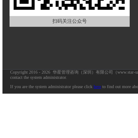
扫码关注公众号
Copyright 2016 - 2026 华星管理咨询（深圳）有限公司（www.star-sz.c
contact the system administrator.
If you are the system administrator please click
here
to find out more abou