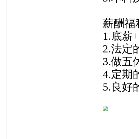
薪酬福
1.底薪
2.法
3.做
4.定
5.良